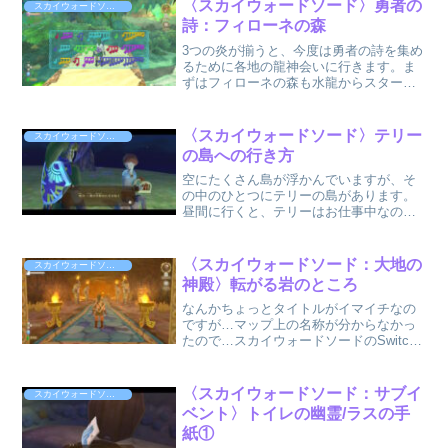
〈スカイウォードソード〉勇者の
スカイウォードソード〈Switch版〉
詩：フィローネの森
3つの炎が揃うと、今度は勇者の詩を集め
るために各地の龍神会いに行きます。ま
ずはフィローネの森も水龍からスタート
です。水龍は勇者の詩の1節をオトダマに
してフィローネの森各地にばらまいてし
まうので、それを集める試練なのです
〈スカイウォードソード〉テリー
スカイウォードソード〈Switch版〉
が…ねぇなんでそんなこ...
の島への行き方
空にたくさん島が浮かんでいますが、そ
の中のひとつにテリーの島があります。
昼間に行くと、テリーはお仕事中なので
お家にいません。夜に来るように…と看
板には書いてあります。なるほど！夜
か！！！と思って…早速夜の空へ飛び出
〈スカイウォードソード：大地の
スカイウォードソード〈Switch版〉
したわけですが！！！見習い...
神殿〉転がる岩のところ
なんかちょっとタイトルがイマイチなの
ですが…マップ上の名称が分からなかっ
たので…スカイウォードソードのSwitch
版を始めて、最初は操作に慣れず四苦八
苦しました。プロコンじゃなくてジョイ
コンの方がいいのかな？だいぶ慣れてき
〈スカイウォードソード：サブイ
スカイウォードソード〈Switch版〉
ましたが、バクダン...
ベント〉トイレの幽霊/ラスの手
紙①