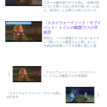
ラネール練石場でボスを倒し、女神の詩
について聞くために封印の地へ行ったあ
と、歌詞のことを聞くためにスカイロフ
トへ戻ったタイミングで発生するサブイ
ベントのようです。そしてこのイベン
ト、タイトルにもあるようにお手紙を渡
〈スカイウォードソード：サブイ
スカイウォードソード〈Switch版〉
す相手によって分岐するお手...
ベント〉トイレの幽霊/ラスの手
紙②
前回は、ラスの渾身のラブレターをトイ
レで困っていた幽霊さんに渡しました。
今回は約束通りクラネ先輩に渡した場合
のイベントを見ていこうと思います！で
は早速お手紙を受け取ったら、クラネ先
輩を探しにいきましょう！！クラネ先輩
に渡すクラネ先輩は、騎士...
〈スカイウォードソード：サブイベン
ト〉トイレの幽霊/ラスの手紙②
〈スカイウォードソード〉テリーの島へ
の行き方