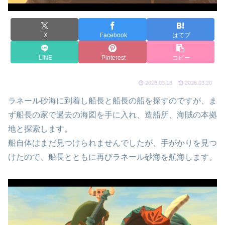
X
Facebook
はてブ
LINE
Pinterest
コピー
2026.03.18
2026.03.20
ラネール砂海に到着し船長と船長の船を探すのですが、ま
ず船長の家で過去の海図を手に入れ、造船所、海賊の本拠
地と探索します。
船自体はまだ見つけられませんでしたが、手がかりを見つ
けたので、船長とともに再びラネール砂海を航海します。